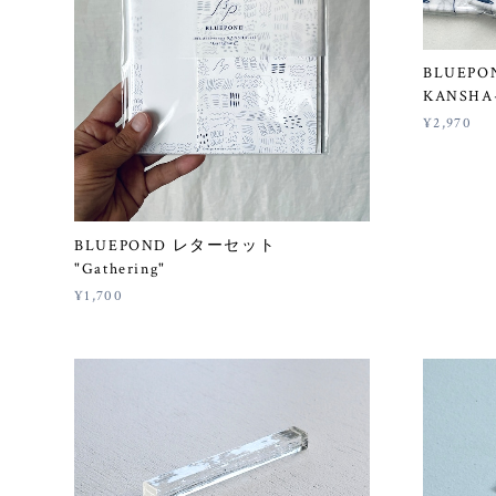
BLUEPOND
KANSH
¥2,970
BLUEPOND レターセット
"Gathering"
¥1,700