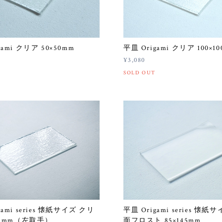
gami クリア 50×50mm
平皿 Origami クリア 100×1
¥3,080
SOLD OUT
gami series 懐紙サイズ クリ
平皿 Origami series 懐紙
145mm（左取手）
面フロスト 85×145mm