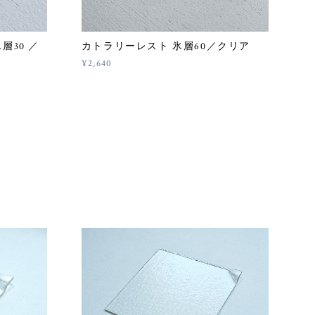
層30 ／
カトラリーレスト 氷層60／クリア
¥2,640