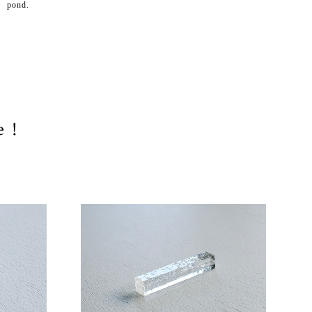
pond.
e !