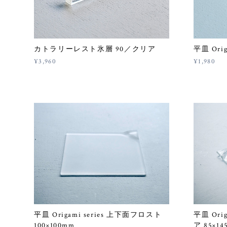
カトラリーレスト氷層 90／クリア
平皿 Ori
¥3,960
¥1,980
平皿 Origami series 上下面フロスト
平皿 Ori
100×100mm
ア 85×